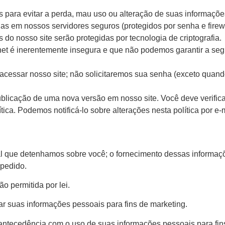
para evitar a perda, mau uso ou alteração de suas informaçõe
 em nossos servidores seguros (protegidos por senha e firewa
 do nosso site serão protegidas por tecnologia de criptografia.
net é inerentemente insegura e que não podemos garantir a se
cessar nosso site; não solicitaremos sua senha (exceto quando 
publicação de uma nova versão em nosso site. Você deve verific
ica. Podemos notificá-lo sobre alterações nesta política por e-
al que detenhamos sobre você; o fornecimento dessas informaçõ
 pedido.
o permitida por lei.
r suas informações pessoais para fins de marketing.
ntecedência com o uso de suas informações pessoais para fin