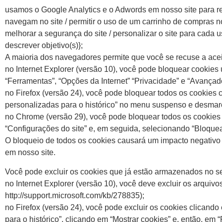
usamos o Google Analytics e o Adwords em nosso site para r
navegam no site / permitir o uso de um carrinho de compras no si
melhorar a segurança do site / personalizar o site para cada 
descrever objetivo(s)};
A maioria dos navegadores permite que você se recuse a acei
no Internet Explorer (versão 10), você pode bloquear cookie
“Ferramentas”, “Opções da Internet” “Privacidade” e “Avançad
no Firefox (versão 24), você pode bloquear todos os cookies 
personalizadas para o histórico” no menu suspenso e desmarca
no Chrome (versão 29), você pode bloquear todos os cookies 
“Configurações do site” e, em seguida, selecionando “Bloquea
O bloqueio de todos os cookies causará um impacto negativo 
em nosso site.
Você pode excluir os cookies que já estão armazenados no s
no Internet Explorer (versão 10), você deve excluir os arquiv
http://support.microsoft.com/kb/278835);
no Firefox (versão 24), você pode excluir os cookies clicand
para o histórico”, clicando em “Mostrar cookies” e, então, em