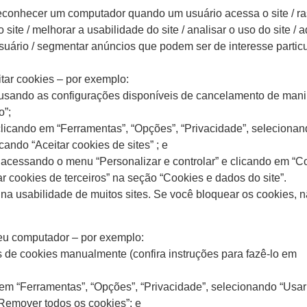
econhecer um computador quando um usuário acessa o site / ra
te / melhorar a usabilidade do site / analisar o uso do site / adm
usuário / segmentar anúncios que podem ser de interesse particu
tar cookies – por exemplo:
s usando as configurações disponíveis de cancelamento de man
o”;
clicando em “Ferramentas”, “Opções”, “Privacidade”, seleciona
ndo “Aceitar cookies de sites” ; e
acessando o menu “Personalizar e controlar” e clicando em “C
r cookies de terceiros” na seção “Cookies e dados do site”.
na usabilidade de muitos sites. Se você bloquear os cookies, n
eu computador – por exemplo:
os de cookies manualmente (confira instruções para fazê-lo em
o em “Ferramentas”, “Opções”, “Privacidade”, selecionando “Usa
 “Remover todos os cookies”; e