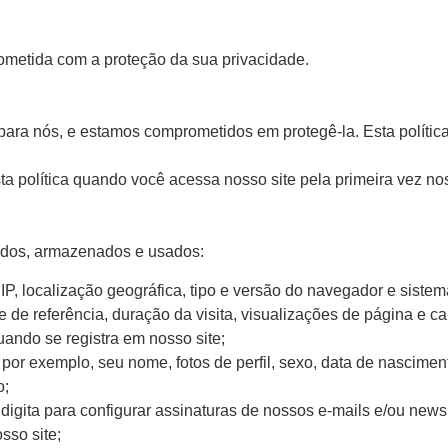
ometida com a proteção da sua privacidade.
e para nós, e estamos comprometidos em protegê-la. Esta políti
a política quando você acessa nosso site pela primeira vez nos
tados, armazenados e usados:
P, localização geográfica, tipo e versão do navegador e sistem
nte de referência, duração da visita, visualizações de página e 
ando se registra em nosso site;
– por exemplo, seu nome, fotos de perfil, sexo, data de nascimen
o;
gita para configurar assinaturas de nossos e-mails e/ou newsl
sso site;