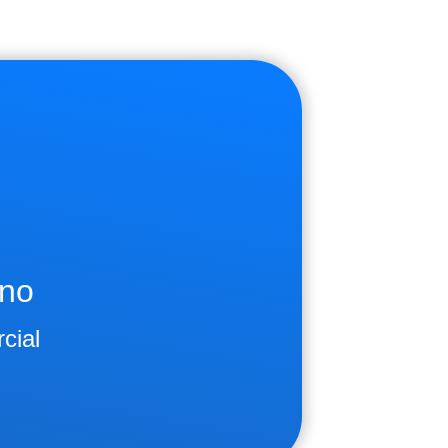
ano
cial